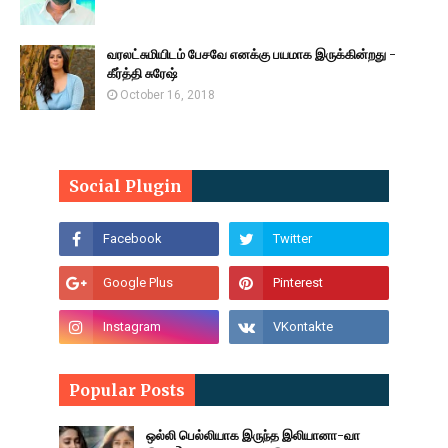
வரலட்சுமியிடம் பேசவே எனக்கு பயமாக இருக்கின்றது -
கீர்த்தி சுரேஷ்
October 16, 2018
Social Plugin
Popular Posts
ஒல்லி பெல்லியாக இருந்த இலியானா-வா