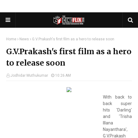
Home
News
G.V.Prakash's first film as a hero to release soon
G.V.Prakash's first film as a hero
to release soon
Jodhidar Muthukumar
10:26 AM
With back to
back super
hits 'Darling'
and 'Trisha
Illana
Nayanthara',
G.V.Prakash