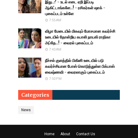
இது..? - உடல் எடை ஏறி இப்படி
ஆகிட்டாங்களே..! - ரசிகர்கள் ஷாக் -
புகைப்படம் உள்ளே
7:55 AM
விழா மேடையில் மிகவும் மோசமான கவர்ச்சி
உடையில் தோன்றிய கபாலி நாயகி ராதிகா
அப்தே..! - வைரல் புகைப்படம்
7:43 AM
நீச்சல் குளத்தில் பிகினி உடையில் படு
கவர்ச்சியான போஸ் கொடுத்துள்ள பிக்பாஸ்
வைஷ்ணவி - வைரலாகும் புகைப்படம்
7:50 PM
Categories
News
Home
About
Contact Us