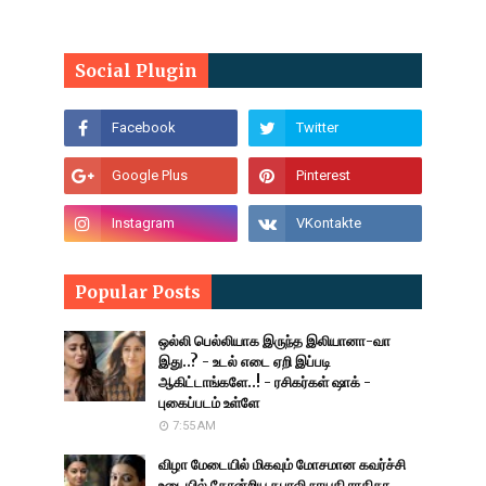
Social Plugin
Popular Posts
ஒல்லி பெல்லியாக இருந்த இலியானா-வா
இது..? - உடல் எடை ஏறி இப்படி
ஆகிட்டாங்களே..! - ரசிகர்கள் ஷாக் -
புகைப்படம் உள்ளே
7:55 AM
விழா மேடையில் மிகவும் மோசமான கவர்ச்சி
உடையில் தோன்றிய கபாலி நாயகி ராதிகா