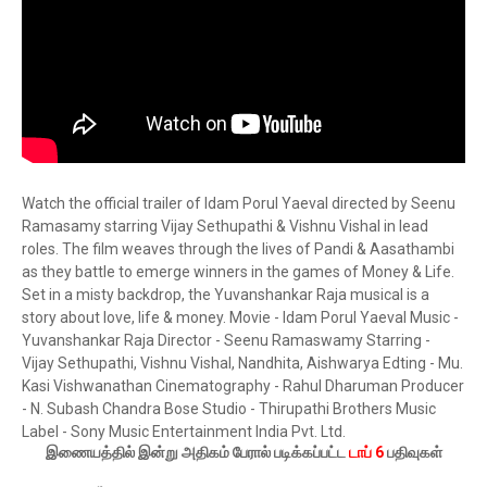
Watch the official trailer of Idam Porul Yaeval directed by Seenu
Ramasamy starring Vijay Sethupathi & Vishnu Vishal in lead
roles. The film weaves through the lives of Pandi & Aasathambi
as they battle to emerge winners in the games of Money & Life.
Set in a misty backdrop, the Yuvanshankar Raja musical is a
story about love, life & money. Movie - Idam Porul Yaeval Music -
Yuvanshankar Raja Director - Seenu Ramaswamy Starring -
Vijay Sethupathi, Vishnu Vishal, Nandhita, Aishwarya Edting - Mu.
Kasi Vishwanathan Cinematography - Rahul Dharuman Producer
- N. Subash Chandra Bose Studio - Thirupathi Brothers Music
Label - Sony Music Entertainment India Pvt. Ltd.
இணையத்தில் இன்று அதிகம் பேரால் படிக்கப்பட்ட
டாப் 6
பதிவுகள்