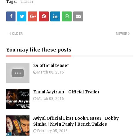
Tags:
Trailer
OLDER
NEWER
You may like these posts
24 official teaser
March 08, 2016
Ennul Aayiram - Official Trailer
March 08, 2016
Aviyal Official First Look Teaser | Bobby
Simha | Nivin Pauly | Bench Talkies
February 05, 2016