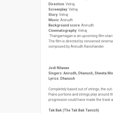
Direction
:
Velraj
Screenplay
:
Velraj
Story
:
Velraj
Music
:
Anirudh
Background score
:
Anirudh
Cinematography
:
Velraj
Thangamagan is an upcoming film starr
The film is directed by renowned cinemat
composed by Anirudh Ravichander.
Jodi Nilavae
Singers: Anirudh, Dhanush, Shweta M
Lyrics: Dhanush
Completely based out of strings, the cut
Piano portions and strings play around th
progression could have made the track a l
Tak Bak (The Tak Bak Tamizh)