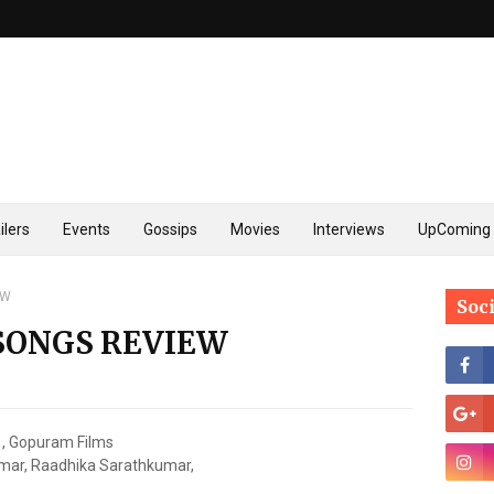
ilers
Events
Gossips
Movies
Interviews
UpComing 
EW
Soc
ONGS REVIEW
 , Gopuram Films
mar, Raadhika Sarathkumar,