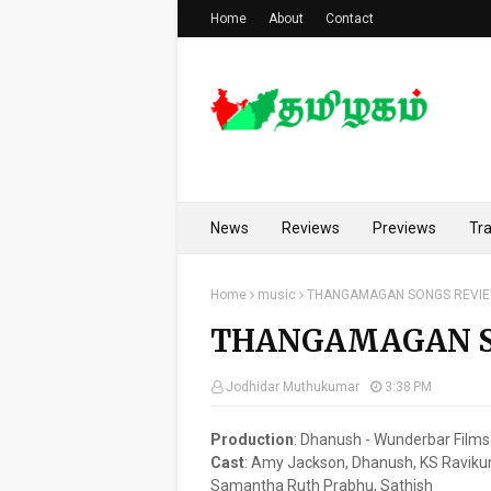
Home
About
Contact
News
Reviews
Previews
Tra
Home
music
THANGAMAGAN SONGS REVI
THANGAMAGAN S
Jodhidar Muthukumar
3:38 PM
Production
:
Dhanush - Wunderbar Films
Cast
:
Amy Jackson, Dhanush, KS Raviku
Samantha Ruth Prabhu, Sathish