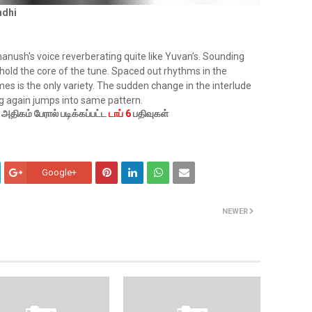
ndhi
hanush's voice reverberating quite like Yuvan’s. Sounding
 hold the core of the tune. Spaced out rhythms in the
es is the only variety. The sudden change in the interlude
g again jumps into same pattern.
ிகம் பேரால் படிக்கப்பட்ட
டாப் 6
பதிவுகள்
Google+
NEWER