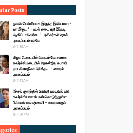
ular Posts
ஒல்லி பெல்லியாக இருந்த இலியானா-
வா இது..? - உடல் எடை ஏறி இப்படி
ஆகிட்டாங்களே..! - ரசிகர்கள் ஷாக் -
புகைப்படம் உள்ளே
7:55 AM
விழா மேடையில் மிகவும் மோசமான
கவர்ச்சி உடையில் தோன்றிய கபாலி
நாயகி ராதிகா அப்தே..! - வைரல்
புகைப்படம்
7:43 AM
நீச்சல் குளத்தில் பிகினி உடையில் படு
கவர்ச்சியான போஸ் கொடுத்துள்ள
பிக்பாஸ் வைஷ்ணவி - வைரலாகும்
புகைப்படம்
7:50 PM
egories