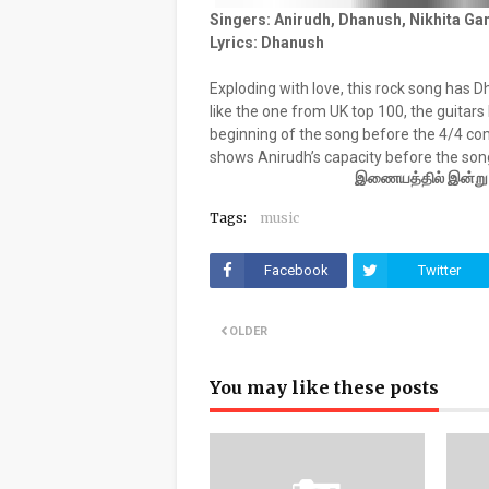
Singers: Anirudh, Dhanush, Nikhita Ga
Lyrics: Dhanush
Exploding with love, this rock song has D
like the one from UK top 100, the guitars
beginning of the song before the 4/4 com
shows Anirudh’s capacity before the son
இணையத்தில் இன்று அத
Tags:
music
Facebook
Twitter
OLDER
You may like these posts