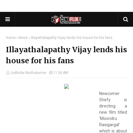
Home
News
Illayathalapathy Vijay lends his house for his fans
Illayathalapathy Vijay lends his
house for his fans
Jodhidar Muthukumar
11:56 AM
Newcomer
Shefy is
directing a
new film titled
‘Moondru
Rasigargal’
which is about