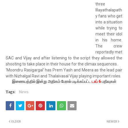
three
Illayathalapath
y fans who get
into a situation
while trying to
meet their idol
in his home.
The crew
reportedly met
SAC and Vijay and after listening to the script they allowed the
shooting to take place in their house for the climax sequences.
‘Moondru Rasigargal’ has Prem Yash and Meera as the lead pair
with Nizhalgal Ravi and Thalaivasal Vijay playing important roles.
இணையத்தில் இன்று அதிகம் பேரால் படிக்கப்பட்ட
டாப் 6
பதிவுகள்
Tags:
News
OLDER
NEWER