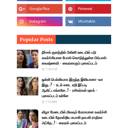
Popular Posts
நீச்சல் குளத்தில் பிகினி உடையில் படு
கவர்ச்சியான போஸ் கொடுத்துள்ள பிக்பாஸ்
வைஷ்ணவி - வைரலாகும் புகைப்படம்
7:50 PM
ஒல்லி பெல்லியாக இருந்த இலியானா-வா
இது..? - உடல் எடை ஏறி இப்படி
ஆகிட்டாங்களே..! - ரசிகர்கள் ஷாக் -
புகைப்படம் உள்ளே
7:55 AM
விழா மேடையில் மிகவும் மோசமான கவர்ச்சி
உடையில் தோன்றிய கபாலி நாயகி ராதிகா
அப்தே..! - வைரல் புகைப்படம்