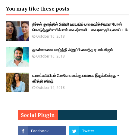
You may like these posts
நீச்சல் குளத்தில் பிகினி உடையில் படு கவர்ச்சியான போஸ்
கொடுத்துள்ள பிக்பாஸ் வைஷ்ணவி - வைரலாகும் புகைப்படம்
October 16, 2018
தமன்னாவை வாழ்த்தி அனுப்பி வைத்த ஏ.எல்.விஜய்
October 16, 2018
வரலட்சுமியிடம் பேசவே எனக்கு பயமாக இருக்கின்றது -
கீர்த்தி சுரேஷ்
October 16, 2018
Social Plugin