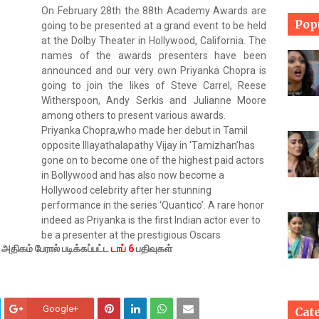
On February 28th the 88th Academy Awards are
Pop
going to be presented at a grand event to be held
at the Dolby Theater in Hollywood, California. The
names of the awards presenters have been
announced and our very own Priyanka Chopra is
going to join the likes of Steve Carrel, Reese
Witherspoon, Andy Serkis and Julianne Moore
among others to present various awards.
Priyanka Chopra,who made her debut in Tamil
opposite Illayathalapathy Vijay in ‘Tamizhan’has
gone on to become one of the highest paid actors
in Bollywood and has also now become a
Hollywood celebrity after her stunning
performance in the series ‘Quantico’. A rare honor
indeed as Priyanka is the first Indian actor ever to
be a presenter at the prestigious Oscars
ிகம் பேரால் படிக்கப்பட்ட
டாப் 6
பதிவுகள்
Google+
Cat