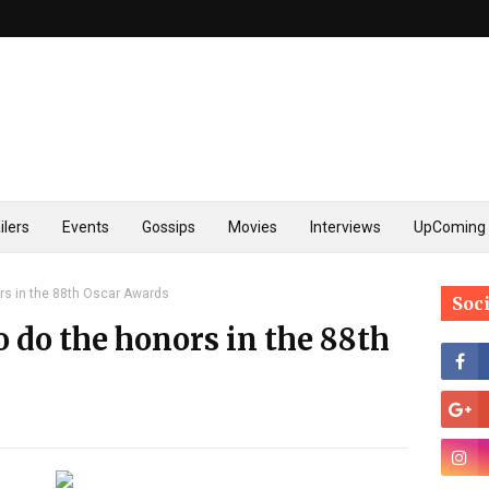
ilers
Events
Gossips
Movies
Interviews
UpComing 
ors in the 88th Oscar Awards
Soc
 do the honors in the 88th