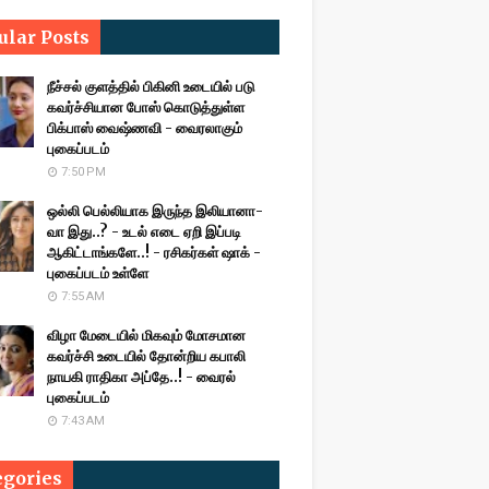
ular Posts
நீச்சல் குளத்தில் பிகினி உடையில் படு
கவர்ச்சியான போஸ் கொடுத்துள்ள
பிக்பாஸ் வைஷ்ணவி - வைரலாகும்
புகைப்படம்
7:50 PM
ஒல்லி பெல்லியாக இருந்த இலியானா-
வா இது..? - உடல் எடை ஏறி இப்படி
ஆகிட்டாங்களே..! - ரசிகர்கள் ஷாக் -
புகைப்படம் உள்ளே
7:55 AM
விழா மேடையில் மிகவும் மோசமான
கவர்ச்சி உடையில் தோன்றிய கபாலி
நாயகி ராதிகா அப்தே..! - வைரல்
புகைப்படம்
7:43 AM
egories