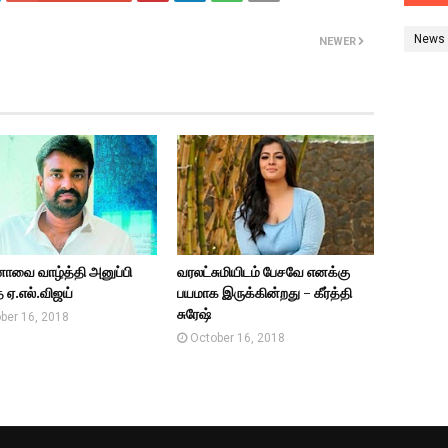
News
NEWER
ாவை வாழ்த்தி அனுப்பி
வரலட்சுமியிடம் பேசவே எனக்கு
 ஏ.எல்.விஜய்
பயமாக இருக்கின்றது - கீர்த்தி
சுரேஷ்
ber 16, 2018
October 16, 2018