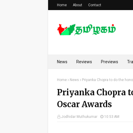
Home
About
Contact
News
Reviews
Previews
Tra
Home
News
Priyanka Chopra to do the hon
Priyanka Chopra to
Oscar Awards
Jodhidar Muthukumar
10:53 AM