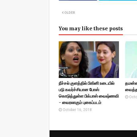
OLDER
You may like these posts
நீச்சல் குளத்தில் பிகினி உடையில்
தமன்ன
படு கவர்ச்சியான போஸ்
வைத்த
கொடுத்துள்ள பிக்பாஸ் வைஷ்ணவி
Octo
- வைரலாகும் புகைப்படம்
October 16, 2018