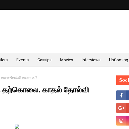
ilers
Events
Gossips
Movies
Interviews
UpComing 
ை. காதல் தோல்வி காரணமா?
Soc
ிகை தற்கொலை. காதல் தோல்வி