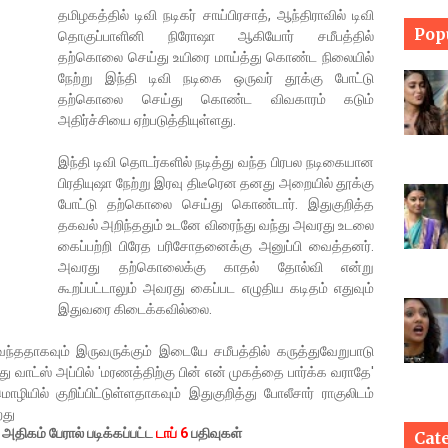
தமிழகத்தில் டிவி நடிகர் சாய்பிரசாத், ஆந்திராவில் டிவி
Pop
தொகுப்பாளினி நிரோஷா ஆகியோர் சமீபத்தில்
தற்கொலை செய்து உயிரை மாய்த்து கொண்ட நிலையில்
நேற்று இந்தி டிவி நடிகை ஒருவர் தூக்கு போட்டு
தற்கொலை செய்து கொண்ட விவகாரம் கடும்
அதிர்ச்சியை ஏற்படுத்தியுள்ளது.
இந்தி டிவி தொடர்களில் நடித்து வந்த பிரபல நடிகையான
பிரதியுஷா நேற்று இரவு திடீரென தனது அறையில் தூக்கு
போட்டு தற்கொலை செய்து கொண்டார். இதுகுறித்த
தகவல் அறிந்ததும் உடனே விரைந்து வந்து அவரது உடலை
கைப்பற்றி பிரேத பரிசோதனைக்கு அனுப்பி வைத்தனர்.
அவரது தற்கொலைக்கு காதல் தோல்வி என்று
கூறப்பட்டாலும் அவரது கைப்பட எழுதிய கடிதம் எதுவும்
இதுவரை கிடைக்கவில்லை.
வந்ததாகவும் இருவருக்கும் இடையே சமீபத்தில் கருத்துவேறுபாடு
து வாட்ஸ் அப்பில் 'மரணத்திற்கு பின் என் முகத்தை பார்க்க வராதே'
ியில் குறிப்பிட்டுள்ளதாகவும் இதுகுறித்து போலீசார் ராகுலிடம்
றது
ிகம் பேரால் படிக்கப்பட்ட
டாப் 6
பதிவுகள்
Cat