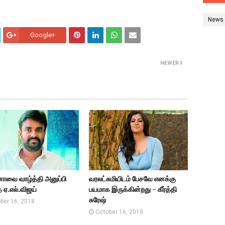
News
Google+
NEWER
ாவை வாழ்த்தி அனுப்பி
வரலட்சுமியிடம் பேசவே எனக்கு
 ஏ.எல்.விஜய்
பயமாக இருக்கின்றது - கீர்த்தி
சுரேஷ்
ber 16, 2018
October 16, 2018