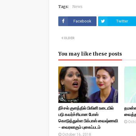
Tags:
News
Facebook
Twitter
OLDER
You may like these posts
நீச்சல் குளத்தில் பிகினி உடையில்
தமன்ன
படு கவர்ச்சியான போஸ்
வைத்த
கொடுத்துள்ள பிக்பாஸ் வைஷ்ணவி
Octo
- வைரலாகும் புகைப்படம்
October 16, 2018