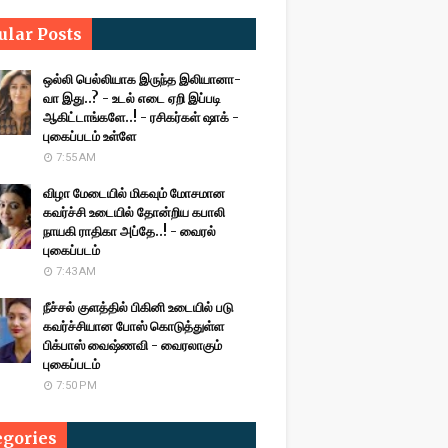
ular Posts
ஒல்லி பெல்லியாக இருந்த இலியானா-
வா இது..? - உடல் எடை ஏறி இப்படி
ஆகிட்டாங்களே..! - ரசிகர்கள் ஷாக் -
புகைப்படம் உள்ளே
7:55 AM
விழா மேடையில் மிகவும் மோசமான
கவர்ச்சி உடையில் தோன்றிய கபாலி
நாயகி ராதிகா அப்தே..! - வைரல்
புகைப்படம்
7:43 AM
நீச்சல் குளத்தில் பிகினி உடையில் படு
கவர்ச்சியான போஸ் கொடுத்துள்ள
பிக்பாஸ் வைஷ்ணவி - வைரலாகும்
புகைப்படம்
7:50 PM
egories