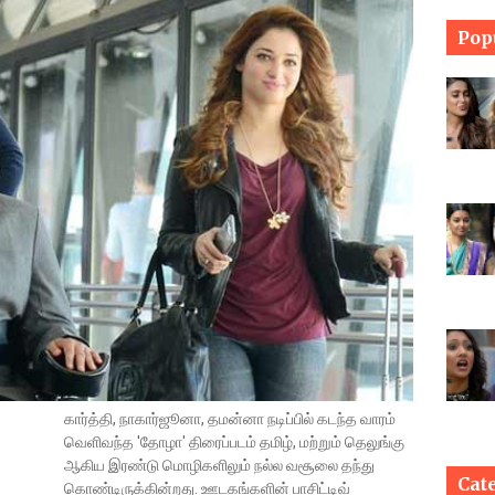
Pop
கார்த்தி, நாகார்ஜூனா, தமன்னா நடிப்பில் கடந்த வாரம்
வெளிவந்த 'தோழா' திரைப்படம் தமிழ், மற்றும் தெலுங்கு
ஆகிய இரண்டு மொழிகளிலும் நல்ல வசூலை தந்து
Cat
கொண்டிருக்கின்றது. ஊடகங்களின் பாசிட்டிவ்