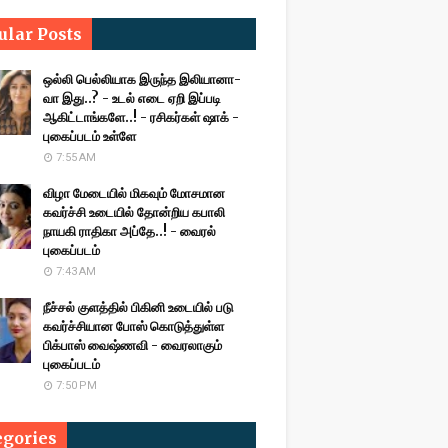
ular Posts
ஒல்லி பெல்லியாக இருந்த இலியானா-
வா இது..? - உடல் எடை ஏறி இப்படி
ஆகிட்டாங்களே..! - ரசிகர்கள் ஷாக் -
புகைப்படம் உள்ளே
7:55 AM
விழா மேடையில் மிகவும் மோசமான
கவர்ச்சி உடையில் தோன்றிய கபாலி
நாயகி ராதிகா அப்தே..! - வைரல்
புகைப்படம்
7:43 AM
நீச்சல் குளத்தில் பிகினி உடையில் படு
கவர்ச்சியான போஸ் கொடுத்துள்ள
பிக்பாஸ் வைஷ்ணவி - வைரலாகும்
புகைப்படம்
7:50 PM
egories