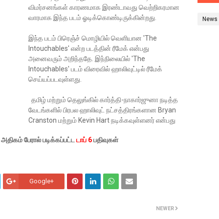
விமர்சனங்கள் காரணமாக இரண்டாவது வெற்றிகரமான
வாரமாக இந்த படம் ஓடிக்கொண்டிருக்கின்றது.
News
இந்த படம் பிரெஞ்ச் மொழியில் வெளியான 'The
Intouchables' என்ற படத்தின் ரீமேக் என்பது
அனைவரும் அறிந்ததே. இந்நிலையில் 'The
Intouchables' படம் விரைவில் ஹாலிவுட்டில் ரீமேக்
செய்யப்படவுள்ளது.
தமிழ் மற்றும் தெலுங்கில் கார்த்தி-நாகார்ஜுனா நடித்த
வேடங்களில் பிரபல ஹாலிவுட் நட்சத்திரங்களான Bryan
Cranston மற்றும் Kevin Hart நடிக்கவுள்ளனர் என்பது
ிகம் பேரால் படிக்கப்பட்ட
டாப் 6
பதிவுகள்
Google+
NEWER