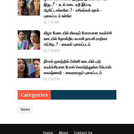
இது..? - உடல் எடை ஏறி இப்படி
ஆகிட்டாங்களே..! - ரசிகர்கள் ஷாக் -
புகைப்படம் உள்ளே
7:55 AM
விழா மேடையில் மிகவும் மோசமான கவர்ச்சி
உடையில் தோன்றிய கபாலி நாயகி ராதிகா
அப்தே..! - வைரல் புகைப்படம்
7:43 AM
நீச்சல் குளத்தில் பிகினி உடையில் படு
கவர்ச்சியான போஸ் கொடுத்துள்ள பிக்பாஸ்
வைஷ்ணவி - வைரலாகும் புகைப்படம்
7:50 PM
Categories
News
Home
About
Contact Us