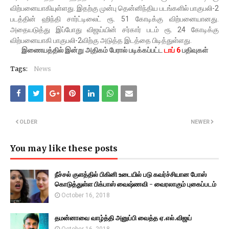
விற்பனையாகியுள்ளது. இதற்கு முன்பு தென்னிந்திய படங்களில் பாகுபலி-2
படத்தின் ஹிந்தி சார்ட்டிலைட் ரூ. 51 கோடிக்கு விற்பனையானது.
அதையடுத்து இப்போது விஜய்யின் சர்கார் படம் ரூ. 24 கோடிக்கு
விற்பனையாகி பாகுபலி-2விற்கு அடுத்த இடத்தை பிடித்துள்ளது.
இணையத்தில் இன்று அதிகம் பேரால் படிக்கப்பட்ட
டாப் 6
பதிவுகள்
Tags:
News
OLDER
NEWER
You may like these posts
நீச்சல் குளத்தில் பிகினி உடையில் படு கவர்ச்சியான போஸ்
கொடுத்துள்ள பிக்பாஸ் வைஷ்ணவி - வைரலாகும் புகைப்படம்
October 16, 2018
தமன்னாவை வாழ்த்தி அனுப்பி வைத்த ஏ.எல்.விஜய்