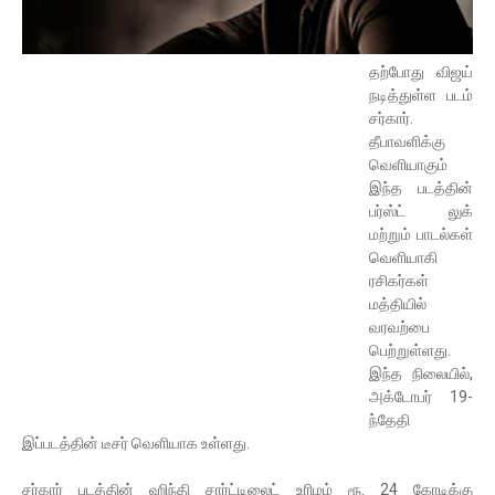
தற்போது விஜய்
நடித்துள்ள படம்
சர்கார்.
தீபாவளிக்கு
வெளியாகும்
இந்த படத்தின்
பர்ஸ்ட் லுக்
மற்றும் பாடல்கள்
வெளியாகி
ரசிகர்கள்
மத்தியில்
வரவற்பை
பெற்றுள்ளது.
இந்த நிலையில்,
அக்டோபர் 19-
ந்தேதி
இப்படத்தின் டீசர் வெளியாக உள்ளது.
சர்கார் படத்தின் ஹிந்தி சார்ட்டிலைட் உரிமம் ரூ. 24 கோடிக்கு