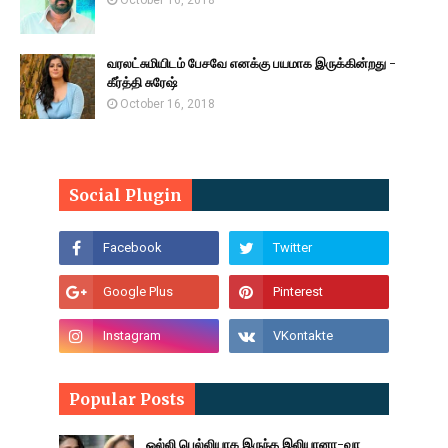
October 16, 2018
வரலட்சுமியிடம் பேசவே எனக்கு பயமாக இருக்கின்றது -
கீர்த்தி சுரேஷ்
October 16, 2018
Social Plugin
Popular Posts
ஒல்லி பெல்லியாக இருந்த இலியானா-வா