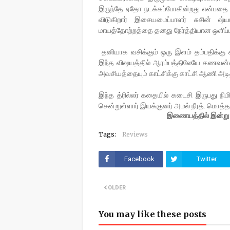
இருந்தே ஏதோ நடக்கப்போகின்றது என்பத
விடுகிறார் இசையமைப்பாளர் சுசின் ஷ்ய
மாயத்தோற்றத்தை தனது நேர்த்தியான ஒளிப்பத
தனியாக வசிக்கும் ஒரு இளம் தம்பதிக்கு சு
இந்த விஷயத்தில் ஆரம்பத்திலேயே கணவன்கள
அவசியத்தையும் காட்சிக்கு காட்சி ஆணி அடி
இந்த த்ரில்லர் கதையில் கடைசி இருபது நிம
சென்றுள்ளார் இயக்குனர் அமல் நீரத். மொத்தத்
இணையத்தில் இன்று அத
Tags:
Reviews
Facebook
Twitter
OLDER
You may like these posts