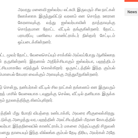
அவரது மனைவி ஐஸ்வர்ய லட்சுமி. இருவரும் சில நாட்கள்
News
ரிலாக்ஸாக இருந்துவிட்டு வரலாம் என சொந்த ஊரான
கேரளாவுக்கு வந்து ஐஸ்வர்யாவின் தாத்தாவுக்கு
சொந்தமான தோட்ட வீட்டில் தங்குகின்றனர். தோட்ட
பராமரிப்பு பணியை காண்ட்ராக்டர் நிஸ்தார் சேட்டிடம்
ஒப்படைக்கின்றனர்.
ட்ட மூவர் தோட்ட வேலைசெய்யும் சாக்கில் அவ்வப்போது ஆளில்லாத
ள் தருகின்றனர். இதனால் அதிர்ச்சியாகும் ஐஸ்வர்யா, பஹத்திடம்
ியமாகவே எடுத்துக் கொள்கிறார். ஒருகட்டத்தில் இந்த கும்பல்
ாக மொபைல் கேமரா வைக்கும் அளவுக்கு அத்துமீறுகின்றனர்.
 சென்று, நண்பர்கள் வீட்டில் சில நாட்கள் தங்கலாம் என இருவரும்
த் பாசில் வேலையாக டவுனுக்கு செல்ல, வீட்டில் தனியாக இருக்க
ும் நூலகத்திற்கு கிளம்புகிறார்.
த்தின் மீது மோதி விபத்தை உண்டாக்கி, அவரை சீர்குலைக்கிறது.
டுக்கு அழைத்து வர, பஹத்தின் அலட்சியத்தின் மீதான கோபத்தில்
்வர்யா. இந்தநிலையில் காண்ட்ராக்டர் மகளை அந்தப்பகுதி சிறுவன்
து தாயையும் இந்த வில்லங்க கும்பல் தேடி திரிய, அவர்கள் அதே