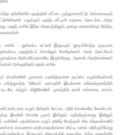
்றனர்.
ல் அந்த நள்ளிரவில் பஹத்தின் வீட்டை முற்றுகையிட்டு அம்மாவையும்
்டுகின்றனர். மறுக்கும் பஹத், வீட்டின் கதவை அடைக்க, அந்த
ிறது. பஹத் பாசில் இந்த விஷயத்திலும், தனது மனைவிக்கு நேர்ந்த
க்ளைமாக்ஸ்.
சில் - ஐஸ்வர்ய லட்சுமி இருவரும் ஜாடிக்கேத்த மூடியாக
றி ஐஸ்வர்யா, பஹத்திடம் சொல்லும் போதேல்லாம் அவர் அலட்சியம்
ுகத்தை பிரதிபலிப்பதாகவே இருக்கிறது.. ஆனால் அதற்கெல்லாம்
அப்ளாஸ் அள்ளுகிறார் பஹத் பாசில்.
் பெண்ணின் முகமாக யதார்த்தமான நடிப்பை வழங்கியுள்ளார்
ார்த்துவந்த 'பிரேமம்' ஷராபுதீன் இயல்பான வில்லத்தனத்தில்
 கூடவே சுற்றும் விஜிலேஷின் முகத்தில் தான் எவ்வளவு காமம்,
ாண்ட்ராக்டராக வரும் நிஸ்தார் சேட்டை பற்றி சொல்லவே வேண்டாம்.
ுக்கு இவரின் கொடூர முகம் இன்னும் மறந்திருக்காது. இதிலும்
் பாசிலின் உதவிக்காக வரும் திலீஷ் போத்தன் சில விஷயங்களில்
கலாச்சார காவலராக மாறி காதலர்களை மிரட்டி பணம் பறிக்கும்போது
 பஹத்-ஐஸ்வர்யா இருவரும் கிராமத்தில் நுழைந்த அந்த கணத்தில்