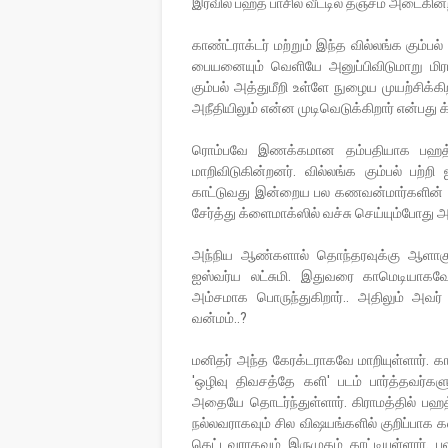
இரவில் பஹத் பாசில் வீட்டில் தஞ்சம் அடைகின
காண்ட்ராக்டர் மற்றும் இந்த வில்லங்க கும்ப
பையனையும் வெளியே அனுப்பிவிடுமாறு மிரட
கும்பல் அத்துமீறி உள்ளே நுழைய முயற்சிக்க
அநீதியிலும் என்ன முடிவெடுக்கிறார் என்பது 
ரொம்பவே இணக்கமான தம்பதியாக பஹத் பா
மாறிவிடுகின்றனர். வில்லங்க கும்பல் பற்
காட்டுவது இன்றைய பல கணவன்மார்களின் ம
சேர்த்து க்ளைமாக்ஸில் வச்சு செய்யும்போது 
அந்நிய ஆண்களால் தொந்தரவுக்கு ஆளாகும
ஐஸ்வர்ய லட்சுமி. இதுவரை காமெடியாகவே ப
அம்சமாக பொருந்துகிறார்.. அதிலும் அவர்
வன்மம்..?
மனிதர் அந்த கேரக்டராகவே மாறியுள்ளார். க
'ஒழிவு திவசத்தே களி' படம் பார்த்தவர்கள
அதையே தொடர்ந்துள்ளார். கிராமத்தில் பஹத
நல்லவராகவும் சில விஷயங்களில் குறிப்பாக 
கெட்டவராகவும் இருமுகம் காட்டியுள்ளார்.