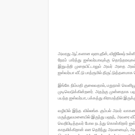
அவரது ஆட்களான ஷராபுதீன், விஜிலேஷ் உள்ளி
நேரம் பார்த்து ஐஸ்வர்யாவுக்கு தொந்தரவுக
இதுபற்றி முறையிட்டாலும் அவர் அதை அலட்ச
ஐஸ்வர்யா வீட்டு பாத்ரூமில் திருட்டுத்தனம
இங்கே நிம்மதி குலைவதால், மறுநாள் வெளியூர்
முடிவெடுக்கின்றனர். அதற்கு முன்னதாக பஹ
பயந்த ஐஸ்வர்யா, பக்கத்து கிராமத்தில் இருக்க
வழியில் இந்த வில்லங்க கும்பல் அவர் வாகன
மருத்துவமனையில் இருந்து பஹத், அவரை வீட்
வெறிபிடித்தவர் போல நடந்து கொள்கிறார் ஐஸ
காதலிக்கிறான் என தெரிந்து அவனையும், அவன