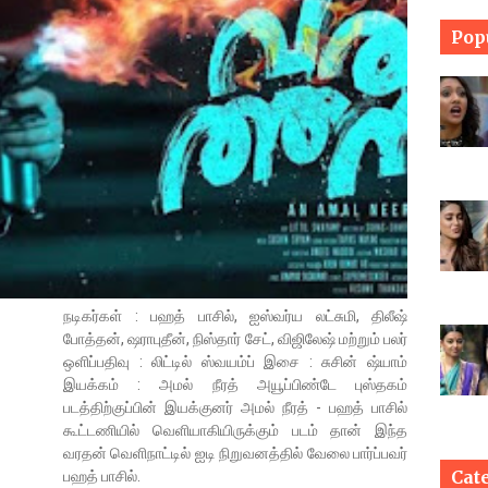
Pop
நடிகர்கள் : பஹத் பாசில், ஐஸ்வர்ய லட்சுமி, திலீஷ்
போத்தன், ஷராபுதீன், நிஸ்தார் சேட், விஜிலேஷ் மற்றும் பலர்
ஒளிப்பதிவு : லிட்டில் ஸ்வயம்ப் இசை : சுசின் ஷ்யாம்
இயக்கம் : அமல் நீரத் அயூப்பிண்டே புஸ்தகம்
படத்திற்குப்பின் இயக்குனர் அமல் நீரத் - பஹத் பாசில்
கூட்டணியில் வெளியாகியிருக்கும் படம் தான் இந்த
வரதன் வெளிநாட்டில் ஐடி நிறுவனத்தில் வேலை பார்ப்பவர்
Cat
பஹத் பாசில்.