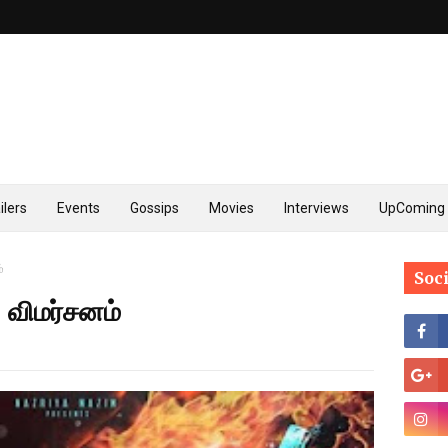
ilers
Events
Gossips
Movies
Interviews
UpComing 
்
Soc
விமர்சனம்