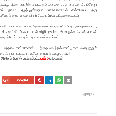
ை தனது பின்னணி இசையால் நம் மனதை பதற வைக்க ஆரம்பித்து
ாம். நாமே பஹத்-ஐஸ்வர்யா பிரச்சனையில் சிக்கிவிட்ட ஒரு
ிவால் உணர வைக்கிறார் கேமராமேன் லிட்டில் ஸ்வயம்ப்.
ற்றியுள்ள சில மனித மிருகங்களால் ஏற்படும் தொந்தரவுகளையும்,
் அலட்சியம் காட்டாமல் விழிப்புணர்வுடன் இருக்க வேண்டியதன்
த்தாற்போல் மனதில் பதிய வைக்கிறார்கள்.
ிட அதிரடி காட்சிகளால் படத்தை வெற்றிக்கோட்டுக்கு அழைத்துச்
தில் தயாரிப்பாளர் நஸ்ரியா காட்டில் மழைதான்...!
ிகம் பேரால் படிக்கப்பட்ட
டாப் 6
பதிவுகள்
Google+
NEWER