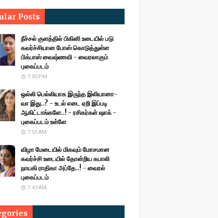
ular Posts
நீச்சல் குளத்தில் பிகினி உடையில் படு
கவர்ச்சியான போஸ் கொடுத்துள்ள
பிக்பாஸ் வைஷ்ணவி - வைரலாகும்
புகைப்படம்
7:50 PM
ஒல்லி பெல்லியாக இருந்த இலியானா-
வா இது..? - உடல் எடை ஏறி இப்படி
ஆகிட்டாங்களே..! - ரசிகர்கள் ஷாக் -
புகைப்படம் உள்ளே
7:55 AM
விழா மேடையில் மிகவும் மோசமான
கவர்ச்சி உடையில் தோன்றிய கபாலி
நாயகி ராதிகா அப்தே..! - வைரல்
புகைப்படம்
7:43 AM
egories