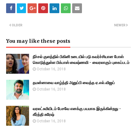
OLDER
NEWER
You may like these posts
நீச்சல் குளத்தில் பிகினி உடையில் படு கவர்ச்சியான போஸ்
கொடுத்துள்ள பிக்பாஸ் வைஷ்ணவி - வைரலாகும் புகைப்படம்
October 16, 2018
தமன்னாவை வாழ்த்தி அனுப்பி வைத்த ஏ.எல்.விஜய்
October 16, 2018
வரலட்சுமியிடம் பேசவே எனக்கு பயமாக இருக்கின்றது -
கீர்த்தி சுரேஷ்
October 16, 2018