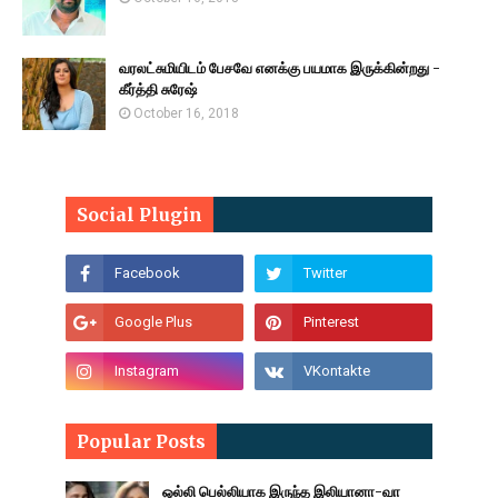
வரலட்சுமியிடம் பேசவே எனக்கு பயமாக இருக்கின்றது -
கீர்த்தி சுரேஷ்
October 16, 2018
Social Plugin
Popular Posts
ஒல்லி பெல்லியாக இருந்த இலியானா-வா