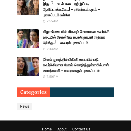
இது..? - உடல் எடை ஏறி இப்படி
ஆகிட்டாங்களே..! - ரசிகர்கள் ஷாக் -
புகைப்படம் உள்ளே
7:55 AM
விழா மேடையில் மிகவும் மோசமான கவர்ச்சி
உடையில் தோன்றிய கபாலி நாயகி ராதிகா
அப்தே..! - வைரல் புகைப்படம்
7:43 AM
நீச்சல் குளத்தில் பிகினி உடையில் படு
கவர்ச்சியான போஸ் கொடுத்துள்ள பிக்பாஸ்
வைஷ்ணவி - வைரலாகும் புகைப்படம்
7:50 PM
Categories
News
Home
About
Contact Us