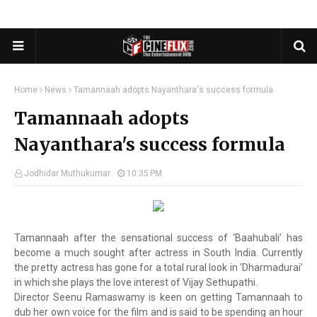
Home
News
Tamannaah adopts Nayanthara's success formula
Tamannaah adopts
Nayanthara's success formula
Jodhidar Muthukumar
10:35 PM
Tamannaah after the sensational success of ‘Baahubali’ has
become a much sought after actress in South India. Currently
the pretty actress has gone for a total rural look in ‘Dharmadurai’
in which she plays the love interest of Vijay Sethupathi.
Director Seenu Ramaswamy is keen on getting Tamannaah to
dub her own voice for the film and is said to be spending an hour