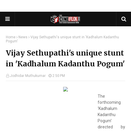
Home
News
Vijay Sethupathi's unique stunt in 'Kadhalum Kadanthu
Pogum'
Vijay Sethupathi's unique stunt
in 'Kadhalum Kadanthu Pogum'
Jodhidar Muthukumar
2:50 PM
The
forthcoming
‘Kadhalum
Kadanthu
Pogum’
directed by