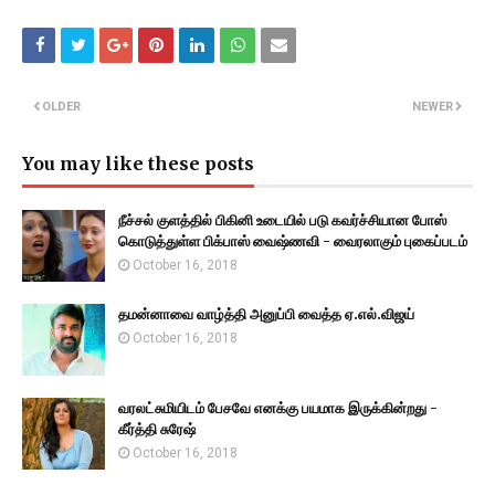
OLDER
NEWER
You may like these posts
நீச்சல் குளத்தில் பிகினி உடையில் படு கவர்ச்சியான போஸ்
கொடுத்துள்ள பிக்பாஸ் வைஷ்ணவி - வைரலாகும் புகைப்படம்
October 16, 2018
தமன்னாவை வாழ்த்தி அனுப்பி வைத்த ஏ.எல்.விஜய்
October 16, 2018
வரலட்சுமியிடம் பேசவே எனக்கு பயமாக இருக்கின்றது -
கீர்த்தி சுரேஷ்
October 16, 2018