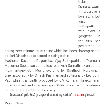
Nalan
Kumaraswam
y is touted as a
love story, but
Vijay
Sethupathi
who plays a
gangster in
the film has
performed a
daring three minute stunt scene which has been choreographed
by Hari-Dinesh duo executed in a single shot.
‘Kadhalum Kadanthu Pogum’ has Vijay Sethupathi and ‘Premam’
Madonna Sebastian as the lead pair with Samuthirakani as the
main antagonist. Music score is by Santhosh Narayanan,
cinematography by Dinesh Krishnan and editing is by Leo John
Paul while it is jointly produced by C.V. Kumar’s Thirukumaran
Entertainment and Gnanavelraja’s Studio Green with the release
date fixed for the 12th of February.
இணையத்தில் இன்று அதிகம் பேரால் படிக்கப்பட்ட
டாப் 6
பதிவுகள்
Tags:
News