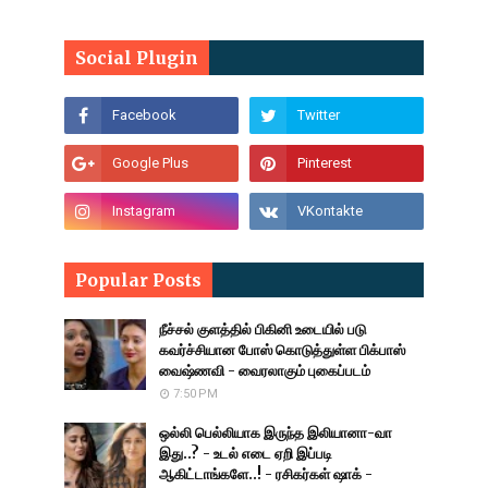
Social Plugin
Popular Posts
நீச்சல் குளத்தில் பிகினி உடையில் படு
கவர்ச்சியான போஸ் கொடுத்துள்ள பிக்பாஸ்
வைஷ்ணவி - வைரலாகும் புகைப்படம்
7:50 PM
ஒல்லி பெல்லியாக இருந்த இலியானா-வா
இது..? - உடல் எடை ஏறி இப்படி
ஆகிட்டாங்களே..! - ரசிகர்கள் ஷாக் -