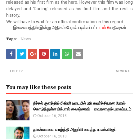
released as his first film as the hero. However this film was long
delayed and 'Darling' released as his first film and the rest is
history,
We will have to wait for an official confirmation in this regard.
இணையத்தில் இன்று அதிகம் பேரால் படிக்கப்பட்ட
டாப் 6
பதிவுகள்
Tags:
News
OLDER
NEWER
You may like these posts
நீச்சல் குளத்தில் பிகினி உடையில் படு கவர்ச்சியான போஸ்
கொடுத்துள்ள பிக்பாஸ் வைஷ்ணவி - வைரலாகும் புகைப்படம்
October 16, 2018
தமன்னாவை வாழ்த்தி அனுப்பி வைத்த ஏ.எல்.விஜய்
October 16, 2018