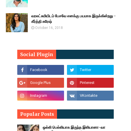
வரலட்சுமியிடம் பேசவே எனக்கு பயமாக இருக்கின்றது -
கீர்த்தி சுரேஷ்
October 16, 2018
Social Plugin
Popular Posts
ஒல்லி பெல்லியாக இருந்த இலியானா-வா