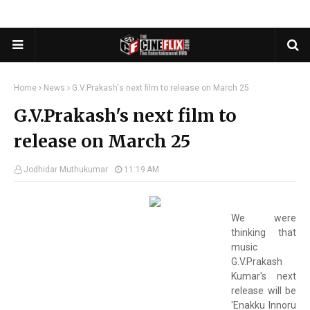
Home
News
G.V.Prakash's next film to release on March 25
G.V.Prakash's next film to
release on March 25
Jodhidar Muthukumar
11:19 AM
We were
thinking that
music
G.V.Prakash
Kumar's next
release will be
'Enakku Innoru