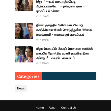
இது..? - உடல் எடை ஏறி இப்படி
ஆகிட்டாங்களே..! - ரசிகர்கள் ஷாக் -
புகைப்படம் உள்ளே
7:55 AM
நீச்சல் குளத்தில் பிகினி உடையில் படு
கவர்ச்சியான போஸ் கொடுத்துள்ள பிக்பாஸ்
வைஷ்ணவி - வைரலாகும் புகைப்படம்
7:50 PM
விழா மேடையில் மிகவும் மோசமான கவர்ச்சி
உடையில் தோன்றிய கபாலி நாயகி ராதிகா
அப்தே..! - வைரல் புகைப்படம்
7:43 AM
Categories
News
Home
About
Contact Us